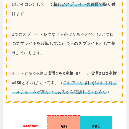
のアイコン）してして
新しいスプライトの画面で
貼り付
け
ます。
2つのスプライトをつなげる必要があるので、ひとつ目
の
スプライトを反転してふたつ目のスプライトとして使
う
ようにします。
セットするX座標は
背景1をX座標=0とし、背景2はX座標
=480
とすれば良いです。（
これでつなぎ目がずれる時は
コスチュームが真ん中にあるかを確認してください
）