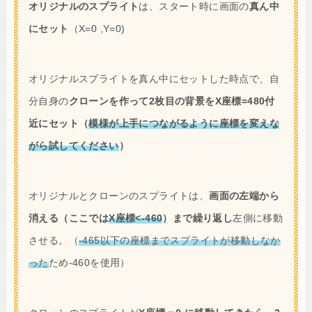
オリジナルのスプライト
は、スタート時に画面の
真ん中
にセット
（X=0 ,Y=0)
オリジナルスプライトを真ん中にセットした時点で、自
分自身の
クローンを作って2枚目の背景をX座標=480付
近にセット（
模様が上手につながるように座標を変えな
がら試してください
）
オリジナルとクローンのスプライトは、
画面の左端から
消える（ここでは
X座標<-460
）まで繰り返し
左側に移動
させる。（
-465以下の座標までスプライトが移動しなか
った
ため-460を使用）