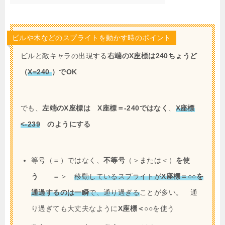
ビルや木などのスプライトを動かす時のポイント
ビルと敵キャラの出現する
右端のX座標は240ちょうど
（
X=240
）でOK
でも、
左端のX座標は X座標＝-240ではなく
、
X座標
<-239
のようにする
等号（＝）ではなく、
不等号
（＞または＜）
を使
う
＝＞
移動しているスプライトが
X座標＝○○を
通過するのは一瞬
で、通り過ぎる
ことが多い。 通
り過ぎても大丈夫なように
X座標＜○○
を使う