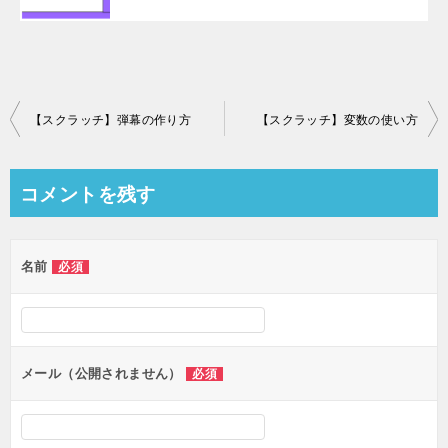
投
【スクラッチ】弾幕の作り方
【スクラッチ】変数の使い方
稿
ナ
コメントを残す
ビ
ゲ
名前
必須
ー
シ
ョ
ン
メール（公開されません）
必須